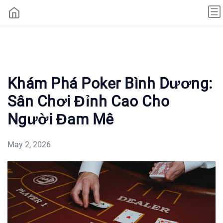
Khám Phá Poker Bình Dương:
Sân Chơi Đỉnh Cao Cho
Người Đam Mê
May 2, 2026