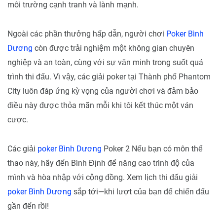
môi trường cạnh tranh và lành mạnh.
Ngoài các phần thưởng hấp dẫn, người chơi
Poker Bình
Dương
còn được trải nghiệm một không gian chuyên
nghiệp và an toàn, cùng với sự văn minh trong suốt quá
trình thi đấu. Vì vậy, các giải poker tại Thành phố Phantom
City luôn đáp ứng kỳ vọng của người chơi và đảm bảo
điều này được thỏa mãn mỗi khi tôi kết thúc một ván
cược.
Các giải
poker Bình Dương
Poker 2 Nếu bạn có môn thể
thao này, hãy đến Bình Định để nâng cao trình độ của
mình và hòa nhập với cộng đồng. Xem lịch thi đấu giải
poker Bình Dương
sắp tới—khi lượt của bạn để chiến đấu
gần đến rồi!